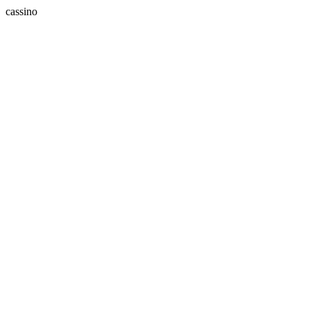
cassino